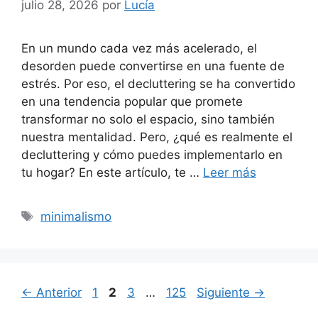
julio 28, 2026
por
Lucía
En un mundo cada vez más acelerado, el
desorden puede convertirse en una fuente de
estrés. Por eso, el decluttering se ha convertido
en una tendencia popular que promete
transformar no solo el espacio, sino también
nuestra mentalidad. Pero, ¿qué es realmente el
decluttering y cómo puedes implementarlo en
tu hogar? En este artículo, te …
Leer más
Etiquetas
minimalismo
Página
Página
Página
Página
←
Anterior
1
2
3
…
125
Siguiente
→