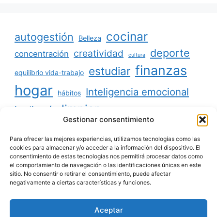
cocinar
autogestión
Belleza
deporte
creatividad
concentración
cultura
finanzas
estudiar
equilibrio vida-trabajo
hogar
Inteligencia emocional
hábitos
limpiar
jardinería
Mascotas
Gestionar consentimiento
minimalismo
niños
motivación
oratoria
productividad
Para ofrecer las mejores experiencias, utilizamos tecnologías como las
organizar
ordenar
cookies para almacenar y/o acceder a la información del dispositivo. El
consentimiento de estas tecnologías nos permitirá procesar datos como
salud
reciclaje
relaciones sociales
el comportamiento de navegación o las identificaciones únicas en este
sitio. No consentir o retirar el consentimiento, puede afectar
viajar
tecnología
voluntariado
negativamente a ciertas características y funciones.
Aceptar