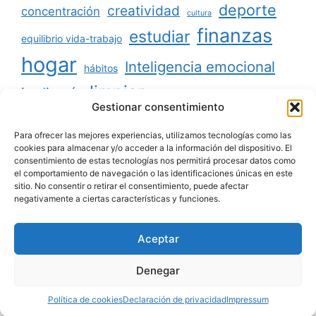
deporte
creatividad
concentración
cultura
finanzas
estudiar
equilibrio vida-trabajo
hogar
Inteligencia emocional
hábitos
limpiar
jardinería
Mascotas
Gestionar consentimiento
minimalismo
niños
motivación
oratoria
productividad
Para ofrecer las mejores experiencias, utilizamos tecnologías como las
organizar
ordenar
cookies para almacenar y/o acceder a la información del dispositivo. El
consentimiento de estas tecnologías nos permitirá procesar datos como
salud
reciclaje
relaciones sociales
el comportamiento de navegación o las identificaciones únicas en este
sitio. No consentir o retirar el consentimiento, puede afectar
viajar
tecnología
voluntariado
negativamente a ciertas características y funciones.
Aceptar
Aviso legal
|
Política de privacidad
|
Política de
Denegar
cookies
|
Contacto
|
Quiénes somos
Política de cookies
Declaración de privacidad
Impressum