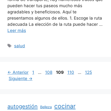
pueden hacer tus paseos mucho más
agradables y beneficiosos. Aquí te
presentamos algunos de ellos. 1. Escoge la ruta
adecuada La elección de la ruta puede hacer …
Leer más
Etiquetas
salud
Página
Página
Página
Página
Página
←
Anterior
1
…
108
109
110
…
125
Siguiente
→
cocinar
autogestión
Belleza