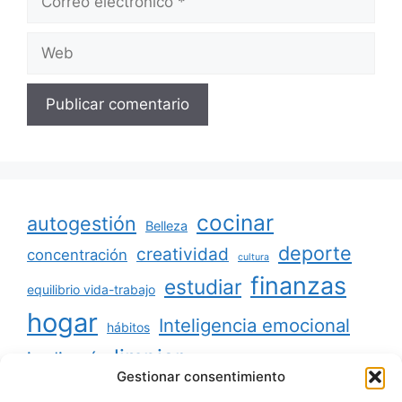
electrónico
Web
cocinar
autogestión
Belleza
deporte
creatividad
concentración
cultura
finanzas
estudiar
equilibrio vida-trabajo
hogar
Inteligencia emocional
hábitos
limpiar
jardinería
Mascotas
Gestionar consentimiento
minimalismo
niños
motivación
oratoria