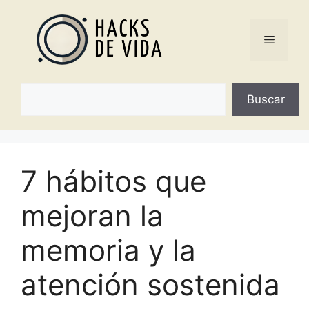
Saltar
al
Menú
contenido
Buscar
Buscar
7 hábitos que
mejoran la
memoria y la
atención sostenida