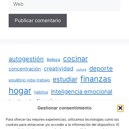
Web
cocinar
autogestión
Belleza
deporte
creatividad
concentración
cultura
finanzas
estudiar
equilibrio vida-trabajo
hogar
Inteligencia emocional
hábitos
limpiar
jardinería
Mascotas
Gestionar consentimiento
minimalismo
niños
motivación
oratoria
productividad
Para ofrecer las mejores experiencias, utilizamos tecnologías como las
organizar
ordenar
cookies para almacenar y/o acceder a la información del dispositivo. El