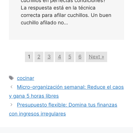
cuchillos en perfectas condiciones?
La respuesta está en la técnica
correcta para afilar cuchillos. Un buen
cuchillo afilado no…
1
2
3
4
5
6
Next »
Etiquetas
cocinar
Micro-organización semanal: Reduce el caos
y gana 5 horas libres
Presupuesto flexible: Domina tus finanzas
con ingresos irregulares