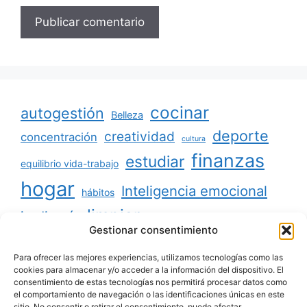
cocinar
autogestión
Belleza
deporte
creatividad
concentración
cultura
finanzas
estudiar
equilibrio vida-trabajo
hogar
Inteligencia emocional
hábitos
limpiar
jardinería
Mascotas
Gestionar consentimiento
minimalismo
niños
motivación
oratoria
productividad
Para ofrecer las mejores experiencias, utilizamos tecnologías como las
organizar
ordenar
cookies para almacenar y/o acceder a la información del dispositivo. El
consentimiento de estas tecnologías nos permitirá procesar datos como
salud
reciclaje
relaciones sociales
el comportamiento de navegación o las identificaciones únicas en este
sitio. No consentir o retirar el consentimiento, puede afectar