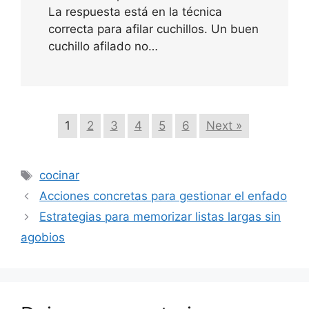
La respuesta está en la técnica
correcta para afilar cuchillos. Un buen
cuchillo afilado no…
1
2
3
4
5
6
Next »
Etiquetas
cocinar
Acciones concretas para gestionar el enfado
Estrategias para memorizar listas largas sin
agobios