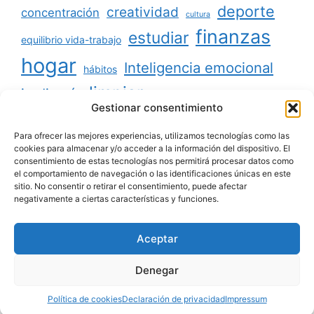
deporte
creatividad
concentración
cultura
finanzas
estudiar
equilibrio vida-trabajo
hogar
Inteligencia emocional
hábitos
limpiar
jardinería
Mascotas
Gestionar consentimiento
minimalismo
niños
motivación
oratoria
productividad
Para ofrecer las mejores experiencias, utilizamos tecnologías como las
organizar
ordenar
cookies para almacenar y/o acceder a la información del dispositivo. El
consentimiento de estas tecnologías nos permitirá procesar datos como
salud
reciclaje
relaciones sociales
el comportamiento de navegación o las identificaciones únicas en este
sitio. No consentir o retirar el consentimiento, puede afectar
viajar
tecnología
voluntariado
negativamente a ciertas características y funciones.
Aceptar
Aviso legal
|
Política de privacidad
|
Política de
Denegar
cookies
|
Contacto
|
Quiénes somos
Política de cookies
Declaración de privacidad
Impressum