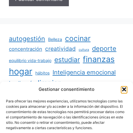
cocinar
autogestión
Belleza
deporte
creatividad
concentración
cultura
finanzas
estudiar
equilibrio vida-trabajo
hogar
Inteligencia emocional
hábitos
limpiar
jardinería
Mascotas
Gestionar consentimiento
minimalismo
niños
motivación
oratoria
productividad
Para ofrecer las mejores experiencias, utilizamos tecnologías como las
organizar
ordenar
cookies para almacenar y/o acceder a la información del dispositivo. El
consentimiento de estas tecnologías nos permitirá procesar datos como
salud
reciclaje
relaciones sociales
el comportamiento de navegación o las identificaciones únicas en este
sitio. No consentir o retirar el consentimiento, puede afectar
viajar
tecnología
voluntariado
negativamente a ciertas características y funciones.