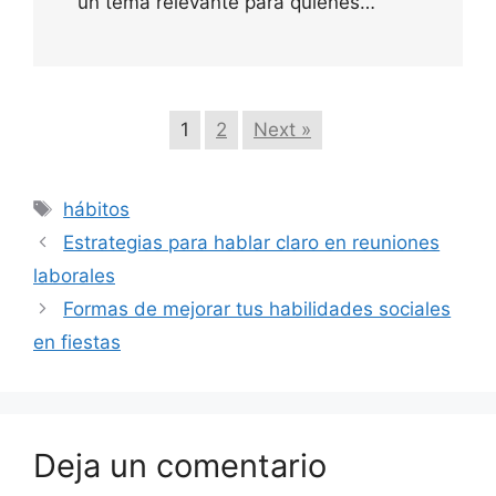
un tema relevante para quienes…
1
2
Next »
Etiquetas
hábitos
Estrategias para hablar claro en reuniones
laborales
Formas de mejorar tus habilidades sociales
en fiestas
Deja un comentario