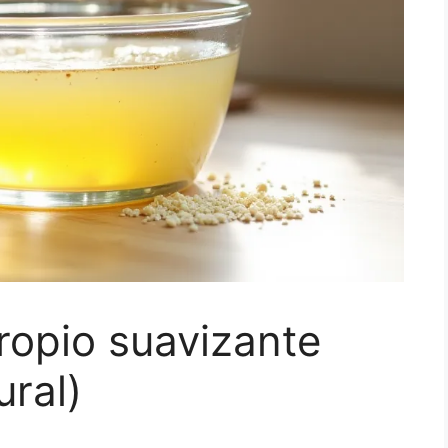
ropio suavizante
ural)