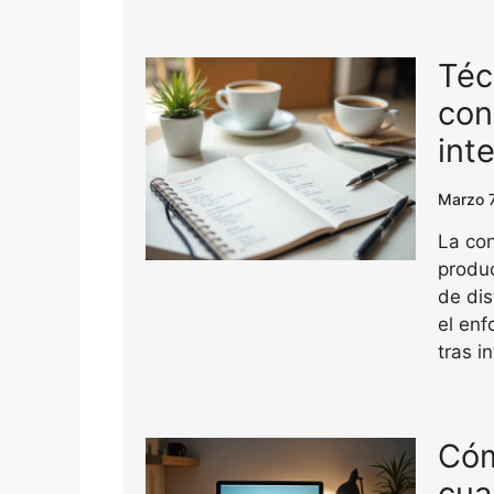
Téc
con
int
Marzo 
La con
produ
de di
el enf
tras i
Cóm
cua