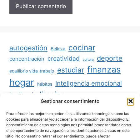
cocinar
autogestión
Belleza
deporte
creatividad
concentración
cultura
finanzas
estudiar
equilibrio vida-trabajo
hogar
Inteligencia emocional
hábitos
limpiar
jardinería
Mascotas
Gestionar consentimiento
minimalismo
niños
motivación
oratoria
productividad
Para ofrecer las mejores experiencias, utilizamos tecnologías como las
organizar
ordenar
cookies para almacenar y/o acceder a la información del dispositivo. El
consentimiento de estas tecnologías nos permitirá procesar datos como
salud
reciclaje
relaciones sociales
el comportamiento de navegación o las identificaciones únicas en este
sitio. No consentir o retirar el consentimiento, puede afectar
viajar
tecnología