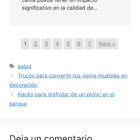
significativo en la calidad de…
1
2
3
4
5
6
7
Next »
Etiquetas
salud
Trucos para convertir tus viejos muebles en
decoración
Hacks para disfrutar de un picnic en el
parque
Deja un comentario