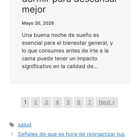
mejor
Mayo 30, 2026
Una buena noche de sueño es
esencial para el bienestar general, y
lo que consumes antes de irte a la
cama puede tener un impacto
significativo en la calidad de…
1
2
3
4
5
6
7
Next »
Etiquetas
salud
Señales de que es hora de reorganizar tus