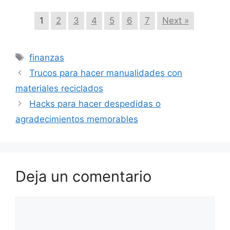
1
2
3
4
5
6
7
Next »
Etiquetas
finanzas
Trucos para hacer manualidades con
materiales reciclados
Hacks para hacer despedidas o
agradecimientos memorables
Deja un comentario
Comentario