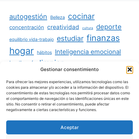
cocinar
autogestión
Belleza
deporte
creatividad
concentración
cultura
finanzas
estudiar
equilibrio vida-trabajo
hogar
Inteligencia emocional
hábitos
limpiar
jardinería
Mascotas
Gestionar consentimiento
minimalismo
niños
motivación
oratoria
productividad
Para ofrecer las mejores experiencias, utilizamos tecnologías como las
organizar
ordenar
cookies para almacenar y/o acceder a la información del dispositivo. El
consentimiento de estas tecnologías nos permitirá procesar datos como
salud
reciclaje
relaciones sociales
el comportamiento de navegación o las identificaciones únicas en este
sitio. No consentir o retirar el consentimiento, puede afectar
viajar
tecnología
voluntariado
negativamente a ciertas características y funciones.
Aceptar