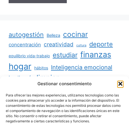
cocinar
autogestión
Belleza
deporte
creatividad
concentración
cultura
finanzas
estudiar
equilibrio vida-trabajo
hogar
Inteligencia emocional
hábitos
limpiar
jardinería
Mascotas
Gestionar consentimiento
minimalismo
niños
motivación
oratoria
productividad
Para ofrecer las mejores experiencias, utilizamos tecnologías como las
organizar
ordenar
cookies para almacenar y/o acceder a la información del dispositivo. El
consentimiento de estas tecnologías nos permitirá procesar datos como
salud
reciclaje
relaciones sociales
el comportamiento de navegación o las identificaciones únicas en este
sitio. No consentir o retirar el consentimiento, puede afectar
viajar
tecnología
voluntariado
negativamente a ciertas características y funciones.