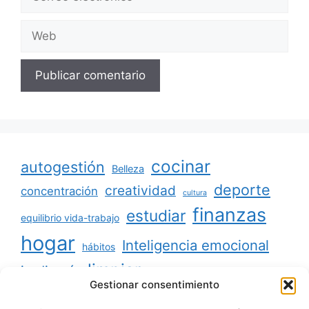
electrónico
Web
cocinar
autogestión
Belleza
deporte
creatividad
concentración
cultura
finanzas
estudiar
equilibrio vida-trabajo
hogar
Inteligencia emocional
hábitos
limpiar
jardinería
Mascotas
Gestionar consentimiento
minimalismo
niños
motivación
oratoria