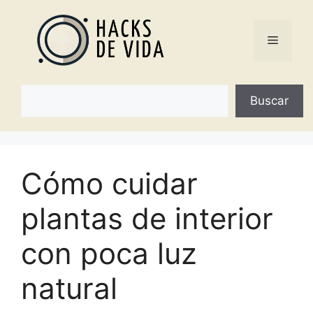
Saltar
al
Menú
contenido
Buscar
Buscar
Cómo cuidar
plantas de interior
con poca luz
natural