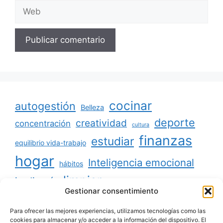
Web
cocinar
autogestión
Belleza
deporte
creatividad
concentración
cultura
finanzas
estudiar
equilibrio vida-trabajo
hogar
Inteligencia emocional
hábitos
limpiar
jardinería
Mascotas
Gestionar consentimiento
minimalismo
niños
motivación
oratoria
productividad
Para ofrecer las mejores experiencias, utilizamos tecnologías como las
organizar
ordenar
cookies para almacenar y/o acceder a la información del dispositivo. El