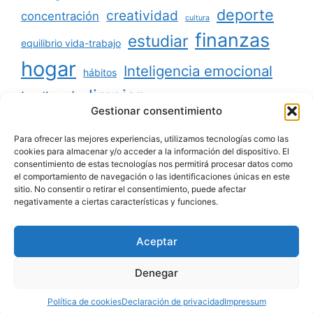
deporte
creatividad
concentración
cultura
finanzas
estudiar
equilibrio vida-trabajo
hogar
Inteligencia emocional
hábitos
limpiar
jardinería
Mascotas
Gestionar consentimiento
minimalismo
niños
motivación
oratoria
productividad
Para ofrecer las mejores experiencias, utilizamos tecnologías como las
organizar
ordenar
cookies para almacenar y/o acceder a la información del dispositivo. El
consentimiento de estas tecnologías nos permitirá procesar datos como
salud
reciclaje
relaciones sociales
el comportamiento de navegación o las identificaciones únicas en este
sitio. No consentir o retirar el consentimiento, puede afectar
viajar
tecnología
voluntariado
negativamente a ciertas características y funciones.
Aceptar
Aviso legal
|
Política de privacidad
|
Política de
Denegar
cookies
|
Contacto
|
Quiénes somos
Política de cookies
Declaración de privacidad
Impressum