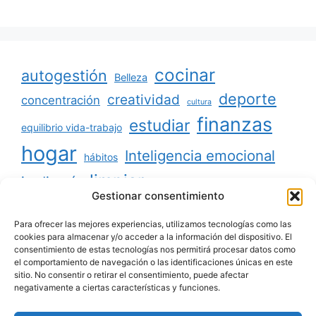
cocinar
autogestión
Belleza
deporte
creatividad
concentración
cultura
finanzas
estudiar
equilibrio vida-trabajo
hogar
Inteligencia emocional
hábitos
limpiar
jardinería
Mascotas
Gestionar consentimiento
minimalismo
niños
motivación
oratoria
productividad
Para ofrecer las mejores experiencias, utilizamos tecnologías como las
organizar
ordenar
cookies para almacenar y/o acceder a la información del dispositivo. El
consentimiento de estas tecnologías nos permitirá procesar datos como
salud
reciclaje
relaciones sociales
el comportamiento de navegación o las identificaciones únicas en este
sitio. No consentir o retirar el consentimiento, puede afectar
viajar
tecnología
voluntariado
negativamente a ciertas características y funciones.