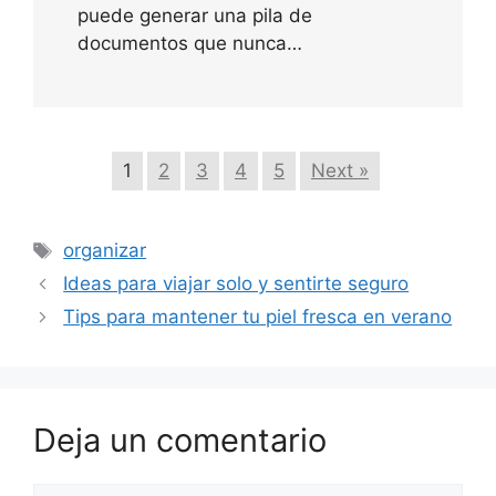
puede generar una pila de
documentos que nunca…
1
2
3
4
5
Next »
Etiquetas
organizar
Ideas para viajar solo y sentirte seguro
Tips para mantener tu piel fresca en verano
Deja un comentario