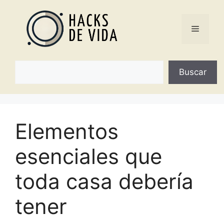
Saltar
al
Menú
contenido
Buscar
Buscar
Elementos
esenciales que
toda casa debería
tener