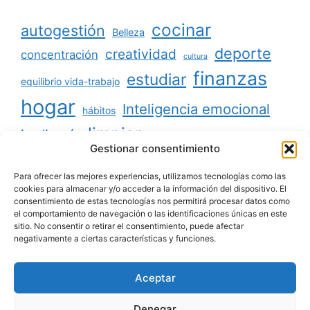
cocinar
autogestión
Belleza
deporte
creatividad
concentración
cultura
finanzas
estudiar
equilibrio vida-trabajo
hogar
Inteligencia emocional
hábitos
limpiar
jardinería
Mascotas
Gestionar consentimiento
minimalismo
niños
motivación
oratoria
productividad
Para ofrecer las mejores experiencias, utilizamos tecnologías como las
organizar
ordenar
cookies para almacenar y/o acceder a la información del dispositivo. El
consentimiento de estas tecnologías nos permitirá procesar datos como
salud
reciclaje
relaciones sociales
el comportamiento de navegación o las identificaciones únicas en este
sitio. No consentir o retirar el consentimiento, puede afectar
viajar
tecnología
voluntariado
negativamente a ciertas características y funciones.
Aceptar
Aviso legal
|
Política de privacidad
|
Política de
Denegar