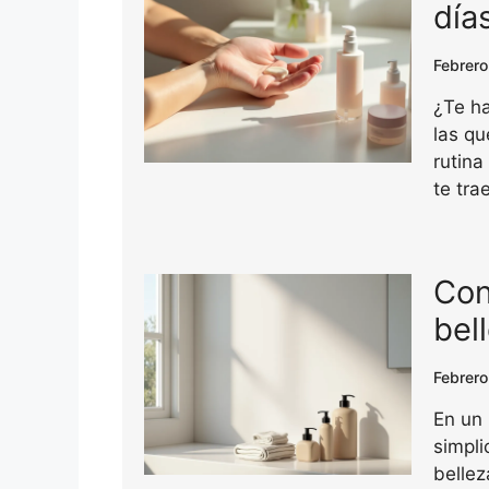
día
Febrero
¿Te ha
las qu
rutina
te tra
Con
bel
Febrero
En un 
simpli
bellez