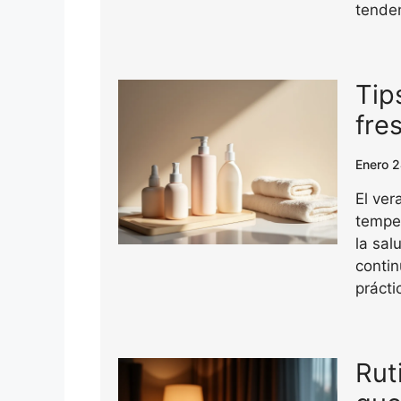
tende
Tip
fre
Enero 
El ver
tempe
la sal
conti
práct
Rut