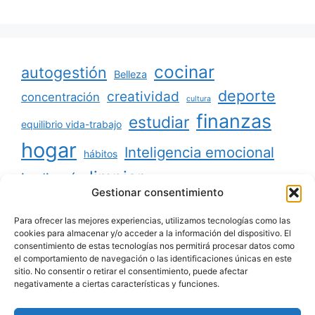
cocinar
autogestión
Belleza
deporte
creatividad
concentración
cultura
finanzas
estudiar
equilibrio vida-trabajo
hogar
Inteligencia emocional
hábitos
limpiar
jardinería
Mascotas
Gestionar consentimiento
minimalismo
niños
motivación
oratoria
productividad
Para ofrecer las mejores experiencias, utilizamos tecnologías como las
organizar
ordenar
cookies para almacenar y/o acceder a la información del dispositivo. El
consentimiento de estas tecnologías nos permitirá procesar datos como
salud
reciclaje
relaciones sociales
el comportamiento de navegación o las identificaciones únicas en este
sitio. No consentir o retirar el consentimiento, puede afectar
viajar
tecnología
voluntariado
negativamente a ciertas características y funciones.