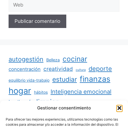
Web
cocinar
autogestión
Belleza
deporte
creatividad
concentración
cultura
finanzas
estudiar
equilibrio vida-trabajo
hogar
Inteligencia emocional
hábitos
limpiar
jardinería
Mascotas
Gestionar consentimiento
minimalismo
niños
motivación
oratoria
productividad
Para ofrecer las mejores experiencias, utilizamos tecnologías como las
organizar
ordenar
cookies para almacenar y/o acceder a la información del dispositivo. El