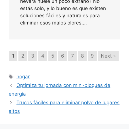
nevera huele un poco extraño? No
estás solo, y lo bueno es que existen
soluciones fáciles y naturales para
eliminar esos malos olores….
1
2
3
4
5
6
7
8
9
Next »
Etiquetas
hogar
Optimiza tu jornada con mini‑bloques de
energía
Trucos fáciles para eliminar polvo de lugares
altos