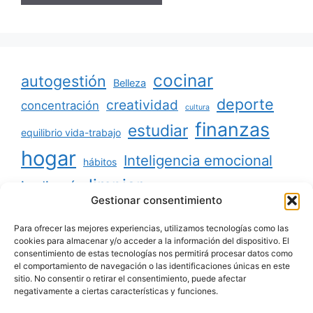
cocinar
autogestión
Belleza
deporte
creatividad
concentración
cultura
finanzas
estudiar
equilibrio vida-trabajo
hogar
Inteligencia emocional
hábitos
limpiar
jardinería
Mascotas
Gestionar consentimiento
minimalismo
niños
motivación
oratoria
productividad
Para ofrecer las mejores experiencias, utilizamos tecnologías como las
organizar
ordenar
cookies para almacenar y/o acceder a la información del dispositivo. El
consentimiento de estas tecnologías nos permitirá procesar datos como
salud
reciclaje
relaciones sociales
el comportamiento de navegación o las identificaciones únicas en este
sitio. No consentir o retirar el consentimiento, puede afectar
viajar
tecnología
voluntariado
negativamente a ciertas características y funciones.