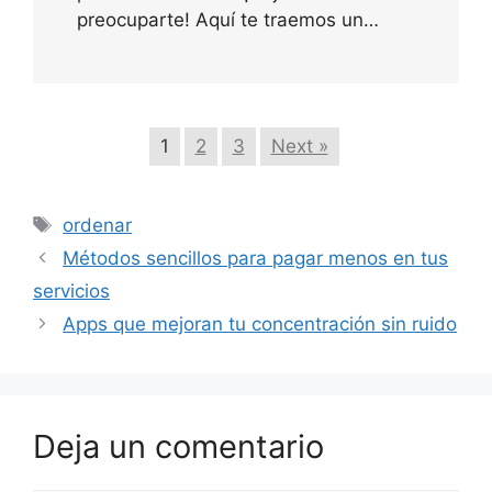
preocuparte! Aquí te traemos un…
1
2
3
Next »
Etiquetas
ordenar
Métodos sencillos para pagar menos en tus
servicios
Apps que mejoran tu concentración sin ruido
Deja un comentario