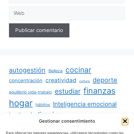
electrónico
Web
cocinar
autogestión
Belleza
deporte
creatividad
concentración
cultura
finanzas
estudiar
equilibrio vida-trabajo
hogar
Inteligencia emocional
hábitos
limpiar
jardinería
Mascotas
Gestionar consentimiento
minimalismo
niños
motivación
oratoria
Para ofrecer las mejores experiencias, utilizamos tecnologías como las