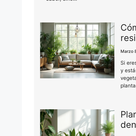
Cóm
res
Marzo 
Si ere
y está
vegeta
planta
Pla
den