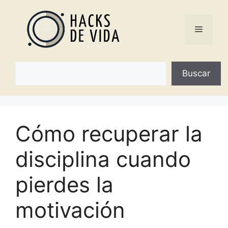
Saltar
al
Menú
contenido
Buscar
Buscar
Cómo recuperar la
disciplina cuando
pierdes la
motivación