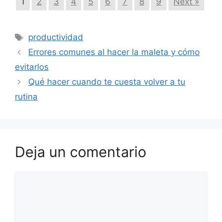
1
2
3
4
5
6
7
8
9
Next »
Etiquetas
productividad
Errores comunes al hacer la maleta y cómo
evitarlos
Qué hacer cuando te cuesta volver a tu
rutina
Deja un comentario
Comentario