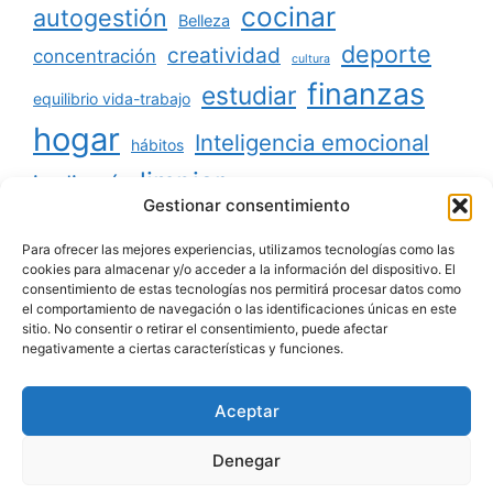
cocinar
autogestión
Belleza
deporte
creatividad
concentración
cultura
finanzas
estudiar
equilibrio vida-trabajo
hogar
Inteligencia emocional
hábitos
limpiar
jardinería
Mascotas
Gestionar consentimiento
minimalismo
niños
motivación
oratoria
productividad
Para ofrecer las mejores experiencias, utilizamos tecnologías como las
organizar
ordenar
cookies para almacenar y/o acceder a la información del dispositivo. El
consentimiento de estas tecnologías nos permitirá procesar datos como
salud
reciclaje
relaciones sociales
el comportamiento de navegación o las identificaciones únicas en este
sitio. No consentir o retirar el consentimiento, puede afectar
viajar
tecnología
voluntariado
negativamente a ciertas características y funciones.
Aceptar
Aviso legal
|
Política de privacidad
|
Política de
Denegar
cookies
|
Contacto
|
Quiénes somos