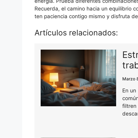
energía. Prueba diferentes combinaciones 
Recuerda, el camino hacia un equilibrio c
ten paciencia contigo mismo y disfruta de
Artículos relacionados:
Est
tra
Marzo 
En un
común,
filtre
desca