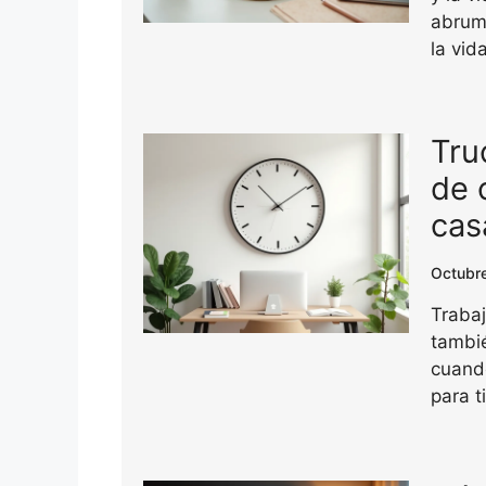
abruma
la vid
Tru
de 
cas
Octubr
Trabaj
tambi
cuando
para t