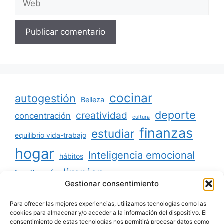
cocinar
autogestión
Belleza
deporte
creatividad
concentración
cultura
finanzas
estudiar
equilibrio vida-trabajo
hogar
Inteligencia emocional
hábitos
limpiar
jardinería
Mascotas
Gestionar consentimiento
minimalismo
niños
motivación
oratoria
productividad
Para ofrecer las mejores experiencias, utilizamos tecnologías como las
organizar
ordenar
cookies para almacenar y/o acceder a la información del dispositivo. El
consentimiento de estas tecnologías nos permitirá procesar datos como