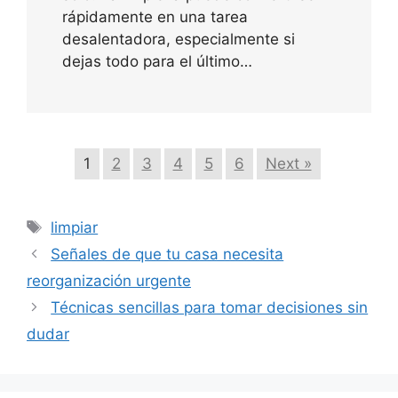
rápidamente en una tarea
desalentadora, especialmente si
dejas todo para el último…
1
2
3
4
5
6
Next »
Etiquetas
limpiar
Señales de que tu casa necesita
reorganización urgente
Técnicas sencillas para tomar decisiones sin
dudar