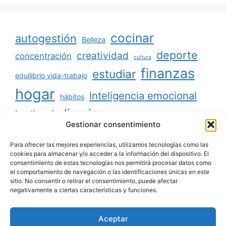
cocinar
autogestión
Belleza
deporte
creatividad
concentración
cultura
finanzas
estudiar
equilibrio vida-trabajo
hogar
Inteligencia emocional
hábitos
limpiar
jardinería
Mascotas
Gestionar consentimiento
minimalismo
niños
motivación
oratoria
productividad
Para ofrecer las mejores experiencias, utilizamos tecnologías como las
organizar
ordenar
cookies para almacenar y/o acceder a la información del dispositivo. El
consentimiento de estas tecnologías nos permitirá procesar datos como
salud
reciclaje
relaciones sociales
el comportamiento de navegación o las identificaciones únicas en este
sitio. No consentir o retirar el consentimiento, puede afectar
viajar
tecnología
voluntariado
negativamente a ciertas características y funciones.
Aceptar