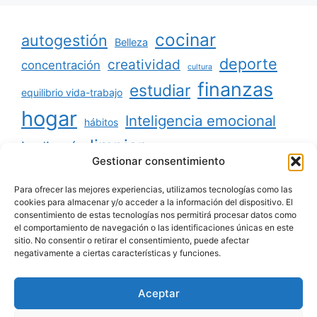
cocinar
autogestión
Belleza
deporte
creatividad
concentración
cultura
finanzas
estudiar
equilibrio vida-trabajo
hogar
Inteligencia emocional
hábitos
limpiar
jardinería
Mascotas
Gestionar consentimiento
minimalismo
niños
motivación
oratoria
productividad
Para ofrecer las mejores experiencias, utilizamos tecnologías como las
organizar
ordenar
cookies para almacenar y/o acceder a la información del dispositivo. El
consentimiento de estas tecnologías nos permitirá procesar datos como
salud
reciclaje
relaciones sociales
el comportamiento de navegación o las identificaciones únicas en este
sitio. No consentir o retirar el consentimiento, puede afectar
viajar
tecnología
voluntariado
negativamente a ciertas características y funciones.
Aceptar