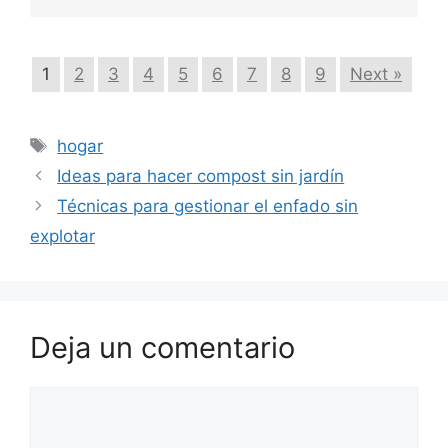
1
2
3
4
5
6
7
8
9
Next »
Etiquetas
hogar
Ideas para hacer compost sin jardín
Técnicas para gestionar el enfado sin
explotar
Deja un comentario
Comentario