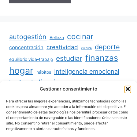
cocinar
autogestión
Belleza
deporte
creatividad
concentración
cultura
finanzas
estudiar
equilibrio vida-trabajo
hogar
Inteligencia emocional
hábitos
limpiar
jardinería
Mascotas
Gestionar consentimiento
minimalismo
niños
motivación
oratoria
productividad
Para ofrecer las mejores experiencias, utilizamos tecnologías como las
organizar
ordenar
cookies para almacenar y/o acceder a la información del dispositivo. El
consentimiento de estas tecnologías nos permitirá procesar datos como
salud
reciclaje
relaciones sociales
el comportamiento de navegación o las identificaciones únicas en este
sitio. No consentir o retirar el consentimiento, puede afectar
viajar
tecnología
voluntariado
negativamente a ciertas características y funciones.