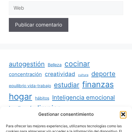
Web
cocinar
autogestión
Belleza
deporte
creatividad
concentración
cultura
finanzas
estudiar
equilibrio vida-trabajo
hogar
Inteligencia emocional
hábitos
limpiar
jardinería
Mascotas
Gestionar consentimiento
minimalismo
niños
motivación
oratoria
productividad
Para ofrecer las mejores experiencias, utilizamos tecnologías como las
organizar
ordenar
cookies para almacenar y/o acceder a la información del dispositivo. El