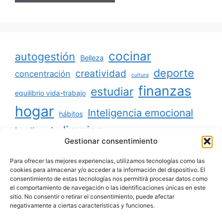
cocinar
autogestión
Belleza
deporte
creatividad
concentración
cultura
finanzas
estudiar
equilibrio vida-trabajo
hogar
Inteligencia emocional
hábitos
limpiar
jardinería
Mascotas
Gestionar consentimiento
minimalismo
niños
motivación
oratoria
productividad
Para ofrecer las mejores experiencias, utilizamos tecnologías como las
organizar
ordenar
cookies para almacenar y/o acceder a la información del dispositivo. El
consentimiento de estas tecnologías nos permitirá procesar datos como
salud
reciclaje
relaciones sociales
el comportamiento de navegación o las identificaciones únicas en este
sitio. No consentir o retirar el consentimiento, puede afectar
viajar
tecnología
voluntariado
negativamente a ciertas características y funciones.