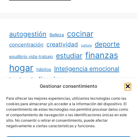
cocinar
autogestión
Belleza
deporte
creatividad
concentración
cultura
finanzas
estudiar
equilibrio vida-trabajo
hogar
Inteligencia emocional
hábitos
limpiar
jardinería
Mascotas
Gestionar consentimiento
minimalismo
niños
motivación
oratoria
productividad
Para ofrecer las mejores experiencias, utilizamos tecnologías como las
organizar
ordenar
cookies para almacenar y/o acceder a la información del dispositivo. El
consentimiento de estas tecnologías nos permitirá procesar datos como
salud
reciclaje
relaciones sociales
el comportamiento de navegación o las identificaciones únicas en este
sitio. No consentir o retirar el consentimiento, puede afectar
viajar
tecnología
voluntariado
negativamente a ciertas características y funciones.