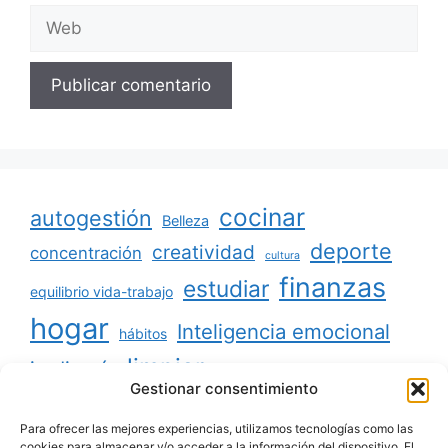
Web
cocinar
autogestión
Belleza
deporte
creatividad
concentración
cultura
finanzas
estudiar
equilibrio vida-trabajo
hogar
Inteligencia emocional
hábitos
limpiar
jardinería
Mascotas
Gestionar consentimiento
minimalismo
niños
motivación
oratoria
productividad
Para ofrecer las mejores experiencias, utilizamos tecnologías como las
organizar
ordenar
cookies para almacenar y/o acceder a la información del dispositivo. El