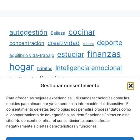
cocinar
autogestión
Belleza
deporte
creatividad
concentración
cultura
finanzas
estudiar
equilibrio vida-trabajo
hogar
Inteligencia emocional
hábitos
limpiar
jardinería
Mascotas
Gestionar consentimiento
minimalismo
niños
motivación
oratoria
productividad
Para ofrecer las mejores experiencias, utilizamos tecnologías como las
organizar
ordenar
cookies para almacenar y/o acceder a la información del dispositivo. El
consentimiento de estas tecnologías nos permitirá procesar datos como
salud
reciclaje
relaciones sociales
el comportamiento de navegación o las identificaciones únicas en este
sitio. No consentir o retirar el consentimiento, puede afectar
viajar
tecnología
voluntariado
negativamente a ciertas características y funciones.