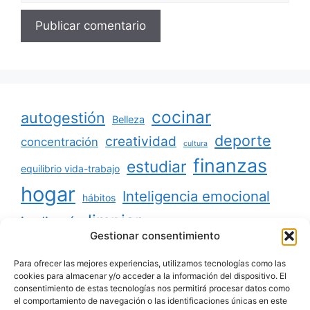
cocinar
autogestión
Belleza
deporte
creatividad
concentración
cultura
finanzas
estudiar
equilibrio vida-trabajo
hogar
Inteligencia emocional
hábitos
limpiar
jardinería
Mascotas
Gestionar consentimiento
minimalismo
niños
motivación
oratoria
productividad
Para ofrecer las mejores experiencias, utilizamos tecnologías como las
organizar
ordenar
cookies para almacenar y/o acceder a la información del dispositivo. El
consentimiento de estas tecnologías nos permitirá procesar datos como
salud
reciclaje
relaciones sociales
el comportamiento de navegación o las identificaciones únicas en este