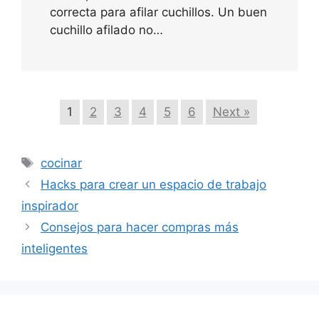
correcta para afilar cuchillos. Un buen
cuchillo afilado no…
1
2
3
4
5
6
Next »
Etiquetas
cocinar
Hacks para crear un espacio de trabajo
inspirador
Consejos para hacer compras más
inteligentes