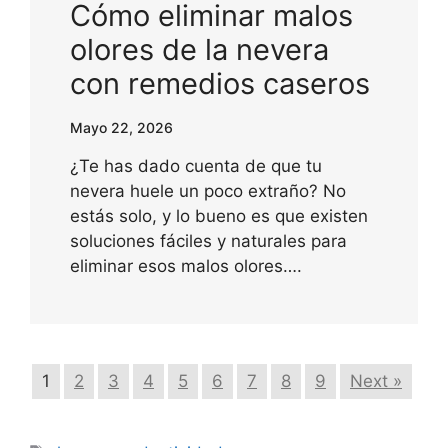
Cómo eliminar malos
olores de la nevera
con remedios caseros
Mayo 22, 2026
¿Te has dado cuenta de que tu
nevera huele un poco extraño? No
estás solo, y lo bueno es que existen
soluciones fáciles y naturales para
eliminar esos malos olores….
1
2
3
4
5
6
7
8
9
Next »