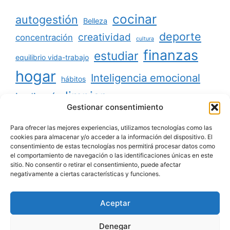
cocinar
autogestión
Belleza
deporte
creatividad
concentración
cultura
finanzas
estudiar
equilibrio vida-trabajo
hogar
Inteligencia emocional
hábitos
limpiar
jardinería
Mascotas
Gestionar consentimiento
minimalismo
niños
motivación
oratoria
productividad
Para ofrecer las mejores experiencias, utilizamos tecnologías como las
organizar
ordenar
cookies para almacenar y/o acceder a la información del dispositivo. El
consentimiento de estas tecnologías nos permitirá procesar datos como
salud
reciclaje
relaciones sociales
el comportamiento de navegación o las identificaciones únicas en este
sitio. No consentir o retirar el consentimiento, puede afectar
viajar
tecnología
voluntariado
negativamente a ciertas características y funciones.
Aceptar
Aviso legal
|
Política de privacidad
|
Política de
Denegar